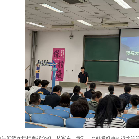
新生们依次进行自我介绍，从家乡、专项、兴趣爱好再到特长等