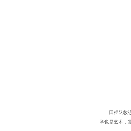
田径队教
学也是艺术，