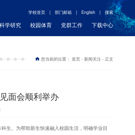
学校首页
|
部门邮箱
|
English
|
搜索
科学研究
校园体育
党群工作
下载中心
您当前的位置：
首页
-
新闻关注
- 正文
生见面会顺利举办
者：
本科生。为帮助新生快速融入校园生活，明确学业目