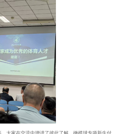
等，大家在交流中增进了彼此了解。橄榄球专项新生付