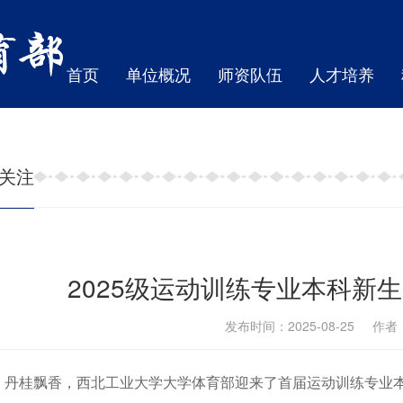
首页
单位概况
师资队伍
人才培养
关注
2025级运动训练专业本科新
发布时间：2025-08-25 作
，丹桂飘香，西北工业大学大学体育部迎来了首届运动训练专业