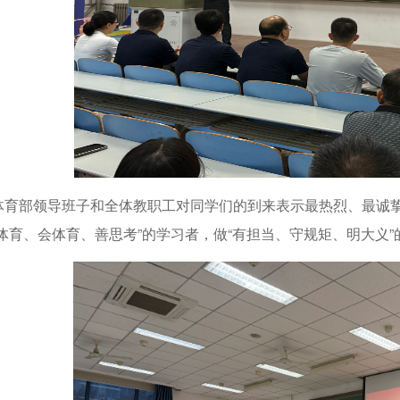
体育部领导班子和全体教职工对同学们的到来表示最热烈、最诚
体育、会体育、善思考”的学习者，做“有担当、守规矩、明大义”