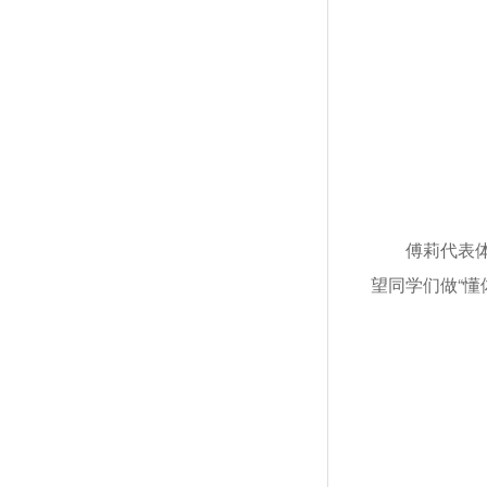
傅莉代表
望同学们做“懂