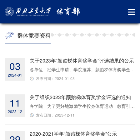
群体竞赛资料
关于2023年“颜贻梯体育奖学金”评选结果的公示
03
各单位：经学生申请、学院推荐、颜贻梯体育奖学金评审小组评审，体育部党政联席会议研究，现将2023年颜贻梯体育奖学金评选结果公示如下：姓 名 学 号孟文奇 2023300573徐彦鹏 2020300938王旭鲲 2021200007陈 宏 2021201379冯舒翔 2022302437曾佛帮 2023262602万瀚文 2023202499郑 直 2021301060吴嘉良 2021303544魏欣悦 2021302377李啉源 2022303612王颖惠 2021303779王梦瑶 2023302383张 巧 2020100425李...
2024-01
发布日期：2024-01-03
关于组织2023年颜贻梯体育奖学金评选的通知
11
各学院：为了更好地激励学生投身体育运动，教育引导学生树立“健康第一”的理念，在体育锻炼中享受乐趣、增强体质、健全人格、锤炼意志，提高学生田径项目的竞技水平，结合2023年我校田径项目开展的具体情况，经与捐赠人协商，在原《颜贻梯体育奖学金管理办法》的基础上，修订形成了《2023年“颜贻梯体育奖学金”评审实施办法》，请各学院根据2023年学院田径项目开展情况、个人表现及学习成绩组织相关学生进行申报，于12月18日...
2023-12
发布日期：2023-12-11
2020-2021学年“颜贻梯体育奖学金”公示
29