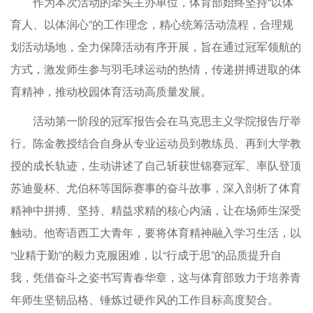
作为本次活动的牵头主办单位，体育部始终坚持“以体
育人、以体润心”的工作理念，精心统筹活动流程，合理规
划活动场地，全力保障活动有序开展，旨在通过冠军领航的
方式，激发师生参与羽毛球运动的热情，传递拼搏进取的体
育精神，推动校园体育活动高质量发展。
活动第一阶段的冠军报告会在马克思主义学院报告厅举
行。陈金教授结合自身从专业运动员到教练员、再到大学教
授的成长轨迹，生动讲述了自己斩获世锦赛冠军、率队登顶
苏迪曼杯、尤伯杯等国际赛事的奋斗故事，深入剖析了体育
精神中拼搏、坚持、精益求精的核心内涵，让在场师生深受
触动。他寄语西工大青年，要将体育精神融入学习生活，以
“业精于勤”的毅力克服困难，以“行成于思”的品质提升自
我，凭借奋斗之姿书写青春华章，这与体育部致力于培养青
年师生坚韧品格、锤炼过硬作风的工作目标高度契合。