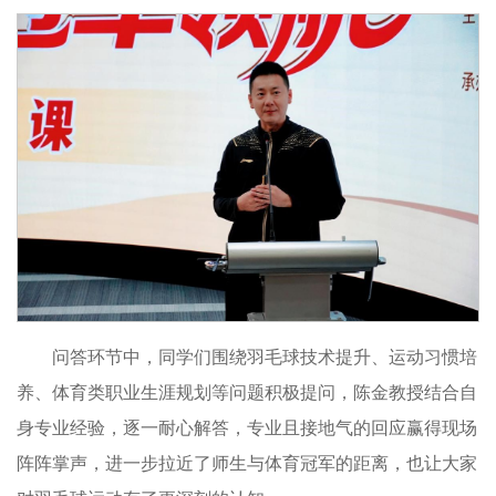
问答环节中，同学们围绕羽毛球技术提升、运动习惯培
养、体育类职业生涯规划等问题积极提问，陈金教授结合自
身专业经验，逐一耐心解答，专业且接地气的回应赢得现场
阵阵掌声，进一步拉近了师生与体育冠军的距离，也让大家