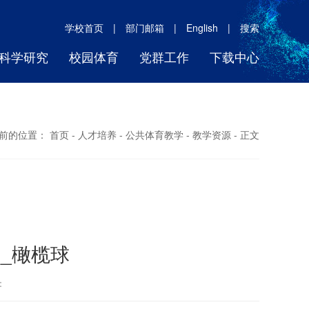
学校首页
|
部门邮箱
|
English
|
搜索
科学研究
校园体育
党群工作
下载中心
前的位置：
首页
-
人才培养
-
公共体育教学
-
教学资源
- 正文
_橄榄球
者：