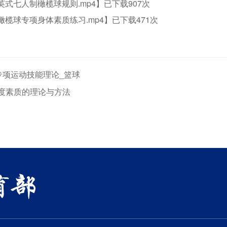
.英式七人制橄榄球规则.mp4
】已下载
907
次
.橄榄球专项身体素质练习.mp4
】已下载
471
次
专项运动技能理论_篮球
速度素质的理论与方法