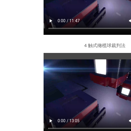
4 触式橄榄球裁判法