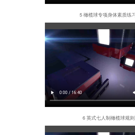
5 橄榄球专项身体素质练
6 英式七人制橄榄球规则