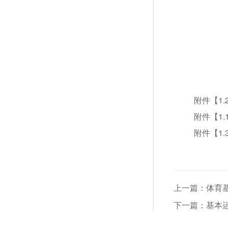
附件【
1
附件【
1
附件【
1
上一篇：体育基
下一篇：基本