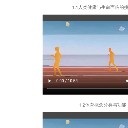
1.1人类健康与生命面临的
1.2体育概念分类与功能