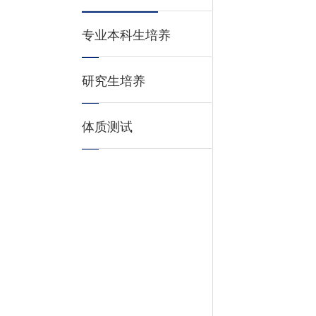
专业本科生培养
研究生培养
体质测试