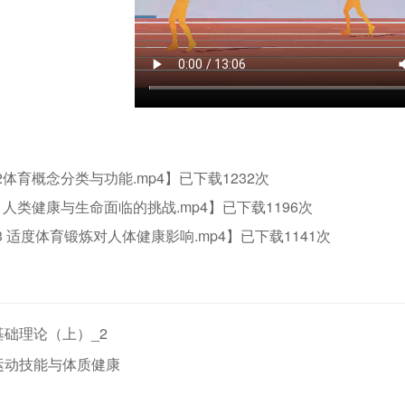
.2体育概念分类与功能.mp4
】已下载
1232
次
.1人类健康与生命面临的挑战.mp4
】已下载
1196
次
.3 适度体育锻炼对人体健康影响.mp4
】已下载
1141
次
础理论（上）_2
运动技能与体质健康