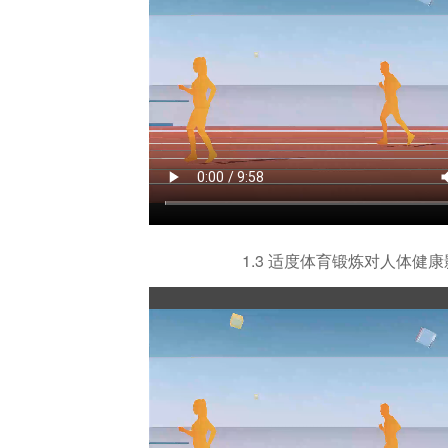
1.3 适度体育锻炼对人体健康